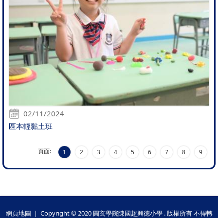
02/11/2024
區本輕黏土班
頁面:
1
2
3
4
5
6
7
8
9
網頁地圖
| Copyright © 2020 圓玄學院陳國超興德小學 . 版權所有 不得轉