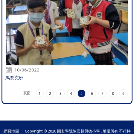
10/06/2022
馬賽克班
頁面:
1
2
3
4
5
6
7
8
9
網頁地圖
| Copyright © 2020 圓玄學院陳國超興德小學 . 版權所有 不得轉