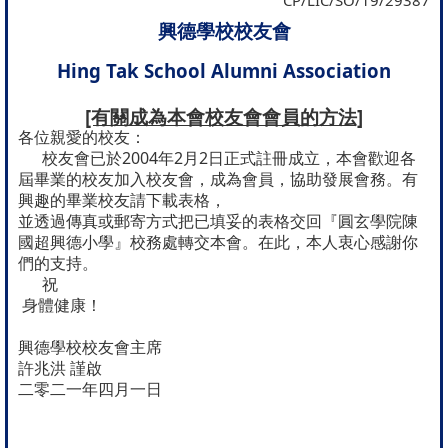
CP/LIC/SO/19/29387
興德學校校友會
Hing Tak School Alumni Association
[有關成為本會校友會會員的方法]
各位親愛的校友：
校友會已於2004年2月2日正式註冊成立，本會歡迎各
屆畢業的校友加入校友會，成為會員，協助發展會務。
有
興趣的畢業校友請下載表格，
並透過傳真或郵寄方式把已填妥的表格交回
『
圓玄學院陳
國超興德小學』校務處轉交本會。在此，本人衷心感謝你
們的支持。
祝
身體健康！
興德學校校友會主席
許兆洪 謹啟
二零二一年四月一日