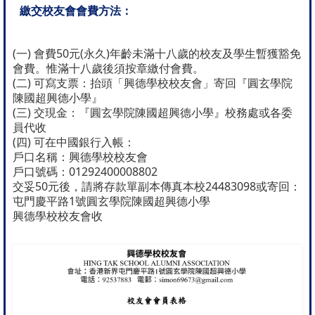
繳交校友會會費方法：
(一) 會費50元(永久)年齡未滿十八歲的校友及學生暫獲豁免
會費。惟滿十八歲後須按章繳付會費。
(二) 可寫支票：抬頭「興德學校校友會」寄回『圓玄學院
陳國超興德小學』
(三) 交現金：『圓玄學院陳國超興德小學』校務處或各委
員代收
(四) 可在中國銀行入帳：
戶口名稱：興德學校校友會
戶口號碼：01292400008802
交妥50元後，請將存款單副本傳真本校24483098或寄回：
屯門慶平路1號圓玄學院陳國超興德小學
興德學校校友會收