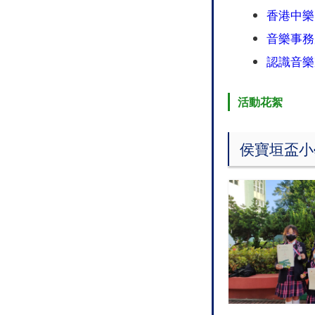
香港中樂
音樂事務
認識音樂
活動花絮
侯寶垣盃小