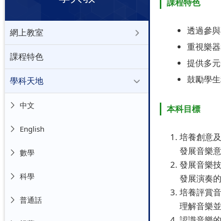
課程特色
透過參與
網上教室
重視樂器
課程特色
提供多元
鼓勵學生
學科天地
中文
本科目標
English
培養創意
發展音樂
數學
發展音樂
科學
發展演奏
培養評賞
普通話
理解音樂
認識音樂