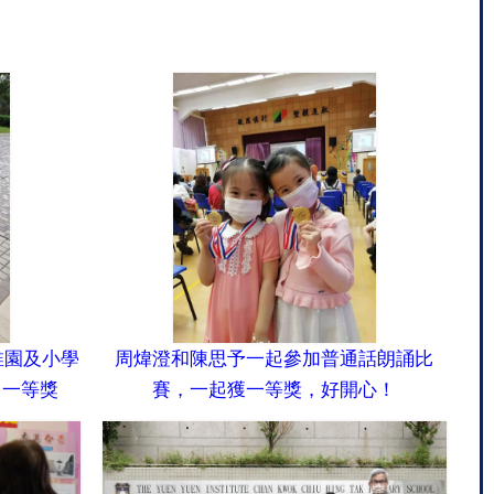
稚園及小學
周煒澄和陳思予一起參加普通話朗誦比
）一等獎
賽，一起獲一等獎，好開心！