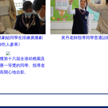
話劇組同學在排練廣播劇
黃丹老師指導同學普通話
偷吃人參果》
獲第十六屆全港幼稚園及
賽一等獎的同學、指導老
長開心地合影。