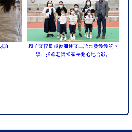
朗誦
賴子文校長跟參加連文三語比賽獲獲的同
學、指導老師和家長開心地合影。