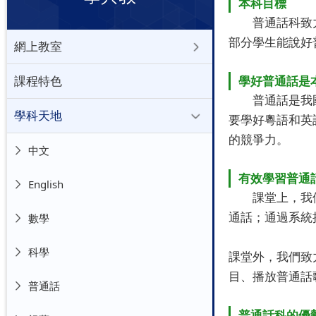
本科目標
普通話科致力提
部分學生能說好
網上教室
課程特色
學好普通話是
普通話是我國的
學科天地
要學好粵語和英
的競爭力。
中文
有效學習普通
English
課堂上，我們通
通話；通過系統
數學
科學
課堂外，我們致
目、播放普通話
普通話
普通話科的優