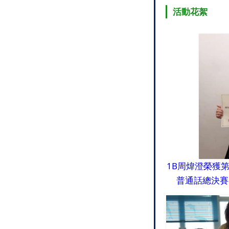
活動花絮
1B周煒澄榮獲
普通話總決賽