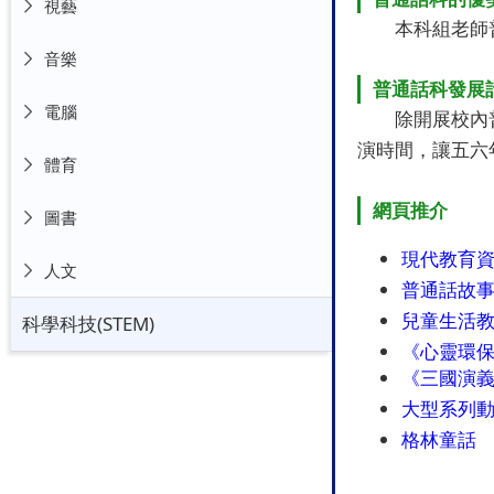
視藝
本科組老師普通
音樂
普通話科發展
電腦
除開展校內普通
演時間，讓五六
體育
網頁推介
圖書
現代教育
人文
普通話故
兒童生活
科學科技(STEM)
《心靈環
《三國演
大型系列
格林童話