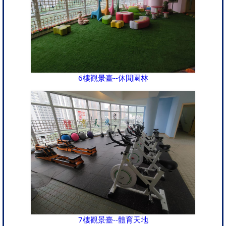
6樓觀景臺--休閒園林
7樓觀景臺--體育天地