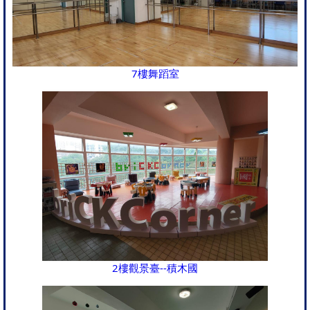
7樓舞蹈室
2樓觀景臺--積木國