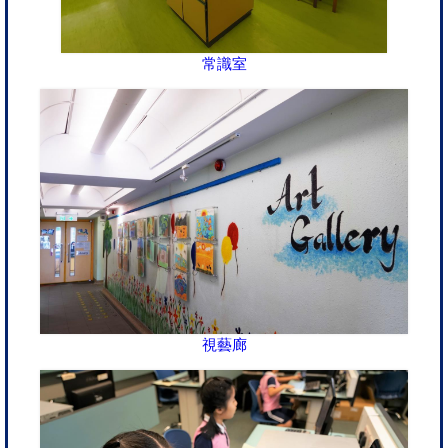
常識室
視藝廊