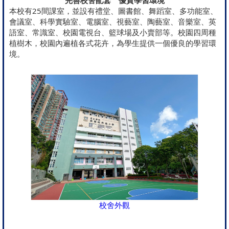
完善校舍配套 優質學習環境
本校有
25
間課室，並設有禮堂、圖書館、
舞蹈室
、
多功能室
、
會議室
、
科學實驗室
、電腦室、視藝室、
陶藝室
、音樂室、
英
語室
、常識室、校園電視台、籃球場及小賣部等。校園四周種
植樹木，校園內遍植各式花卉，為學生提供一個優良的學習環
境。
校舍外觀