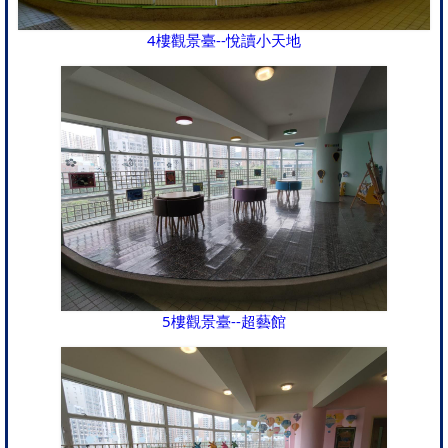
4樓觀景臺--悅讀小天地
5樓觀景臺--超藝館