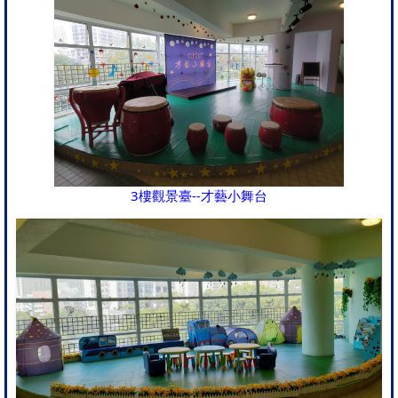
3樓觀景臺--才藝小舞台