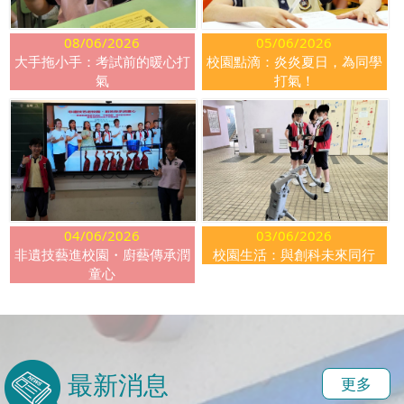
08/06/2026
05/06/2026
大手拖小手：考試前的暖心打
校園點滴：炎炎夏日，為同學
氣
打氣！
04/06/2026
03/06/2026
非遺技藝進校園・廚藝傳承潤
校園生活：與創科未來同行
童心
最新消息
更多