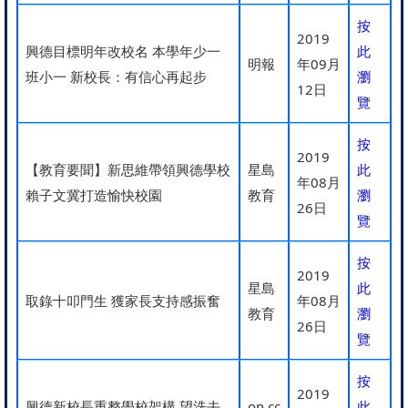
按
2019
興德目標明年改校名 本學年少一
此
明報
年09月
班小一 新校長：有信心再起步
瀏
12日
覽
按
2019
【教育要聞】新思維帶領興德學校
星島
此
年08月
賴子文冀打造愉快校園
教育
瀏
26日
覽
按
2019
星島
此
取錄十叩門生 獲家長支持感振奮
年08月
教育
瀏
26日
覽
按
2019
興德新校長重整學校架構 望洗去
on cc
此