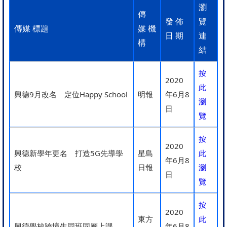
瀏
傳
發 佈
覽
傳媒 標題
媒 機
日 期
連
構
結
按
2020
此
興德9月改名 定位Happy School
明報
年6月8
瀏
日
覽
按
2020
興德新學年更名 打造5G先導學
星島
此
年6月8
校
日報
瀏
日
覽
按
2020
東方
此
興德學校跨境生同班同層上課
年6月8