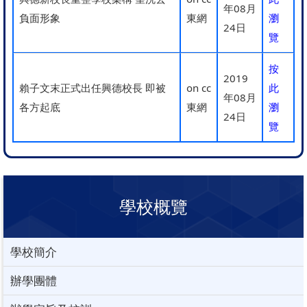
年08月
負面形象
東網
瀏
24日
覽
按
2019
賴子文末正式出任興德校長 即被
on cc
此
年08月
各方起底
東網
瀏
24日
覽
學校概覽
學校簡介
辦學團體