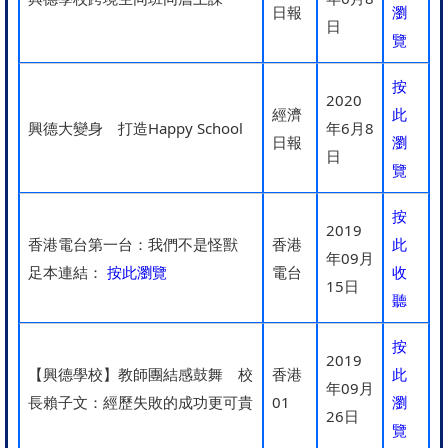
日報
瀏
日
覽
按
2020
經濟
此
興德大變身 打造Happy School
年6月8
日報
瀏
日
覽
按
2019
香港電台第一台：我們不是怪獸
香港
此
年09月
足本連結：
按此瀏覽
電台
收
15日
聽
按
2019
【興德學校】教師團結感鼓舞 校
香港
此
年09月
長賴子文：經歷失敗的成功更可貴
01
瀏
26日
覽