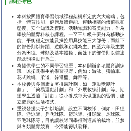
課程特色
本科按照體育學習領域課程架構所定的六大範疇，包
括：體育技能、健康及體適能、運動相關的價值觀和
態度、安全知識及實踐、活動知識和審美能力，作為
學校的體育科核心課程。一至三年級主要分為移動技
能、平衡穩定技能及操控用具技能三大部份，而餘下
的部份則以舞蹈、遊戲和跳繩為主。四至六年級主要
分為田徑、球類及基本體操，而餘下的部份則以體適
能及韻律動作為主。
為提供學生的不同學習經歷，本科開辦多項體育訓練
班，以拓闊學生的學習視野，例如：游泳、獨輪車、
花式跳繩、柔道、躲避盤、舞蹈等。
本校參與多個康文署推廣計劃，如「運動獎勵計
劃」、「簡易運動計劃」和「外展教練計劃」等。期
望學生透過「計劃」從小養成每天做運動的習慣，建
立健康的生活模式。
重視發掘尖子加以培訓。設立不同校隊，例如：田徑
隊、游泳隊、乒乓球隊、籃球隊、排球隊、足球隊、
羽毛球隊等，目的讓校隊同學得到適當的栽培，並參
與各類體育競賽，令潛能得以發揮。