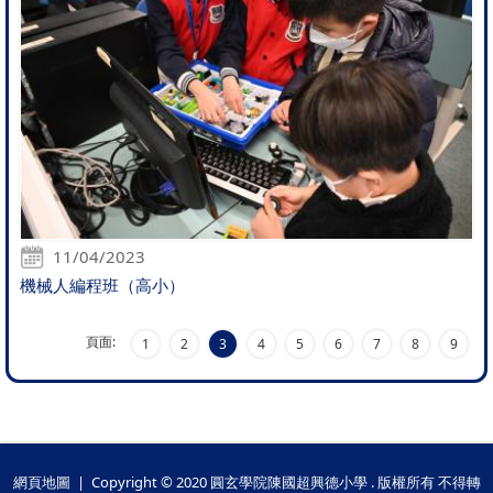
11/04/2023
機械人編程班（高小）
頁面:
1
2
3
4
5
6
7
8
9
網頁地圖
| Copyright © 2020 圓玄學院陳國超興德小學 . 版權所有 不得轉