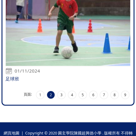
01/11/2024
足球班
頁面:
1
2
3
4
5
6
7
8
9
網頁地圖
| Copyright © 2020 圓玄學院陳國超興德小學 . 版權所有 不得轉