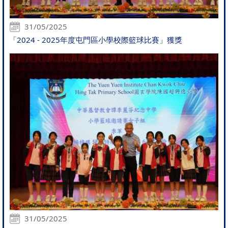
31/05/2025
「2024 - 2025年度屯門區小學校際籃球比賽」獲獎
31/05/2025