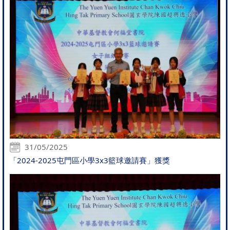
31/05/2025
「2024-2025屯門區小學3x3籃球邀請賽」獲獎