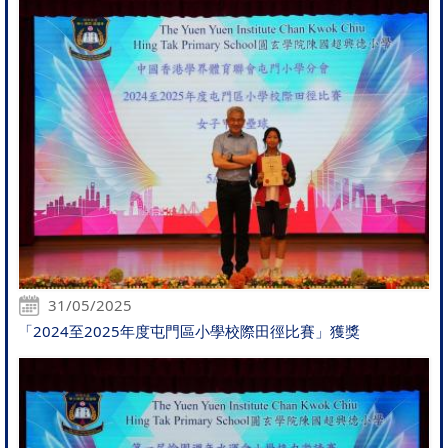
31/05/2025
「2024至2025年度屯門區小學校際田徑比賽」獲獎