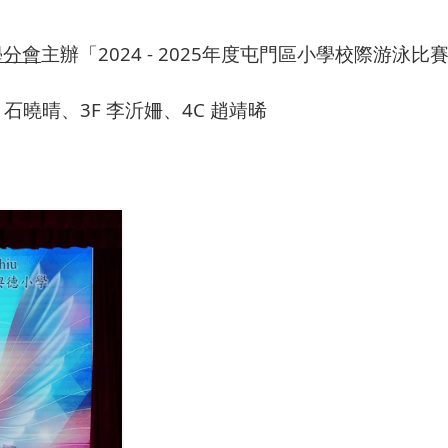
學分會
主辦「2024 - 2025年度屯門區小學校際游泳
F 石曉晴、3F 李沂姍、4C 趙靖晞