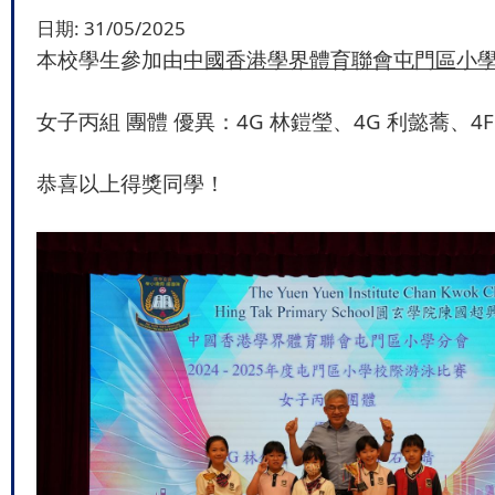
日期:
31/05/2025
本校學生參加由
中國香港學界體育聯會屯門區小
女子丙組 團體 優異：4G 林鎧瑩、4G 利懿蕎、4
恭喜以上得獎同學！