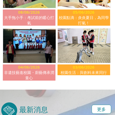
08/06/2026
05/06/2026
大手拖小手：考試前的暖心打
校園點滴：炎炎夏日，為同學
氣
打氣！
04/06/2026
03/06/2026
非遺技藝進校園・廚藝傳承潤
校園生活：與創科未來同行
童心
最新消息
更多