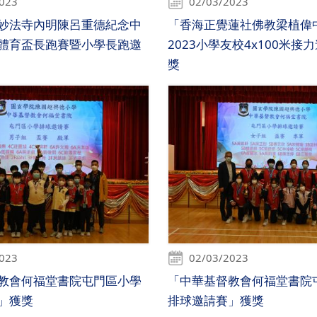
2023
02/03/2023
妙法寺內明陳呂重德紀念中
「香海正覺蓮社佛教梁植偉中學
體育盃長跑賽暨小學長跑邀
2023小學友校4x100米接
獎
2023
02/03/2023
教會何福堂書院屯門區小學
「中華基督教會何福堂書院
」獲獎
排球邀請賽」獲獎