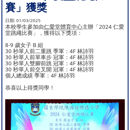
賽」獲獎
日期:
01/03/2025
本校學生參加由
仁愛堂體育中心
主辦「2024 仁愛
堂跳繩比賽」，獲得以下獎項：
8-9 歲女子 B 組
30 秒單人前二重跳 季軍：4F 林詩羽
30 秒單人前單車步 冠軍：4F 林詩羽
30 秒單人雙腳前跳 冠軍：4F 林詩羽
30 秒單人前交叉開 冠軍：4F 林詩羽
個人總成績 季軍：4F 林詩羽
恭喜以上得獎同學！