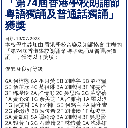
「第74屆香港學校朗誦節
粵語獨誦及普通話獨誦」
獲獎
日期:
19/07/2023
本校學生參加由
香港學校音樂及朗誦協會
主辦的
「第74屆香港學校朗誦節 粵語獨誦及普通話獨
誦」，獲得以下獎項：
優異及良好等級
6A 何梓熙 6A 巫月熒 5B 劉曉寧 5B 溫梓瑩
5B 傅芷欣 4C 范祖琳 3A 劉曉桐 3F 鄧雯濋
3F 鄧墁鈴 2A 許倩彤 2C 吳思瑜 2G 蘇樂蓓
1A 黃心瑤 1G 余美芝 1A 許雅斯 1A 羅以淳
1G 陳艾琳 6A 邵仲軒 5B 何銘言 4A 陳守豐
2G 麥璟淳 2B 陳俊希 2F 劉沛臻 1F 蘇浚堯
5A 黃凱軒 5A 譚綺玲 3A 劉曉桐 3F 吳思賢
2A 魏芳而 2G 石曉晴 2F 林鎧瑩 6A 冼湛雄