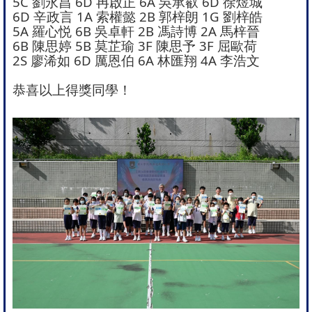
5C 劉永昌 6D 冉啟正 6A 吳承叡 6D 徐煜城
6D 辛政言 1A 索權懿 2B 郭梓朗 1G 劉梓皓
5A 羅心悦 6B 吳卓軒 2B 馮詩博 2A 馬梓晉
6B 陳思婷 5B 莫芷瑜 3F 陳思予 3F 屈歐荷
2S 廖浠如 6D 厲恩伯 6A 林匯翔 4A 李浩文
恭喜以上得獎同學！